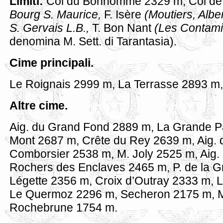
Limiti:
Col du Bonhomme 2329 m, Col de l
Bourg S. Maurice,
F. Isère
(Moutiers, Alber
S. Gervais L.B.,
T. Bon Nant
(Les Contami
denomina M. Sett. di Tarantasia).
Cime principali.
Le Roignais 2999 m, La Terrasse 2893 m
Altre cime.
Aig. du Grand Fond 2889 m, La Grande P
Mont 2687 m, Crête du Rey 2639 m, Aig. 
Comborsier 2538 m, M. Joly 2525 m, Aig
Rochers des Enclaves 2465 m, P. de la G
Légette 2356 m, Croix d’Outray 2333 m, 
Le Quermoz 2296 m, Secheron 2175 m, M.
Rochebrune 1754 m.