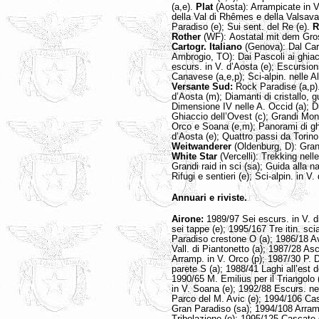
(a,e).
Plat
(Aosta): Arrampicate in V
della Val di Rhêmes e della Valsavar
Paradiso (e); Sui sent. del Re (e).
R
Rother
(WF):
Aostatal mit dem Gro
Cartogr. Italiano
(Genova): Dal Car
Ambrogio, TO): Dai Pascoli ai ghiacc
escurs. in V. d’Aosta (e); Escursion
Canavese (a,e,p); Sci-alpin. nelle Alp
Versante Sud:
Rock Paradise (a,p)
d’Aosta (m); Diamanti di cristallo, g
Dimensione IV nelle A. Occid (a); Di
Ghiaccio dell’Ovest (c); Grandi Monti 
Orco e Soana (e,m); Panorami di ghi
d’Aosta (e); Quattro passi da Torino 
Weitwanderer
(Oldenburg, D): Gran
White Star
(Vercelli): Trekking nelle
Grandi raid in sci (sa); Guida alla na
Rifugi e sentieri (e); Sci-alpin. in V.
Annuari e riviste.
Airone:
1989/97 Sei escurs. in V. 
sei tappe (e); 1995/167 Tre itin. sci
Paradiso crestone O (a); 1986/18 Av
Vall. di Piantonetto (a); 1987/28 As
Arramp. in V. Orco (p); 1987/30 P.
parete S (a); 1988/41 Laghi all’est 
1990/65 M. Emilius per il Triangolo 
in V. Soana (e); 1992/88 Escurs. ne
Parco del M. Avic (e); 1994/106 Casc
Gran Paradiso (sa); 1994/108 Arramp