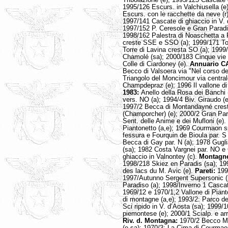
Tribolazione (e); 1995/125 Cascate d
1995/126 Escurs. in Valchiusella (e
Escurs. con le racchette da neve (r)
1997/141 Cascate di ghiaccio in V. d
1997/152 P. Ceresole e Gran Paradis
1998/162 Palestra di Noaschetta a 
creste SSE e SSO (a); 1999/171 Tor
Torre di Lavina cresta SO (a); 1999
Chamolé (sa); 2000/183 Cinque vie 
Colle di Ciardoney (e).
Annuario CA
Becco di Valsoera via "Nel corso de
Triangolo del Moncimour via centrale
Champdepraz (e); 1996 Il vallone d
1983:
Anello della Rosa dei Banchi 
vers. NO (a); 1994/4 Biv. Giraudo (
1997/2 Becca di Montandayné cresta
(Champorcher) (e); 2000/2 Gran Par
Sent. delle Anime e dei Mufloni (e).
Piantonetto (a,e); 1969 Courmaon s
fessura e Fourquin de Bioula par. S
Becca di Gay par. N (a); 1978 Gugli
(sa); 1982 Costa Vargnei par. NO e 
ghiaccio in Valnontey (c).
Montagn
1998/218 Skiez en Paradis (sa); 19
des lacs du M. Avic (e).
Pareti:
199
1997/Autunno Sergent Supersonic (p
Paradiso (a); 1998/Inverno 1 Cascat
1969/12 e 1970/1,2 Vallone di Piant
di montagne (a,e); 1993/2: Parco de
Sci ripido in V. d’Aosta (sa); 1999/1
piemontese (e); 2000/1 Scialp. e arr
Riv. d. Montagna:
1970/2 Becco Mer