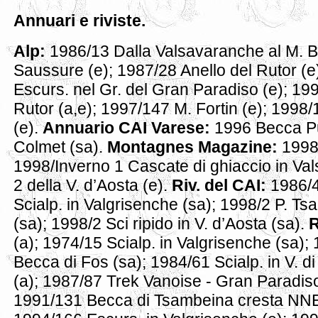
Annuari e riviste.
Alp:
1986/13 Dalla Valsavaranche al M. Bi
Saussure (e); 1987/28 Anello del Rutor (e
Escurs. nel Gr. del Gran Paradiso (e); 19
Rutor (a,e); 1997/147 M. Fortin (e); 1998/
(e).
Annuario CAI Varese:
1996 Becca P
Colmet (sa).
Montagnes Magazine:
1998
1998/Inverno 1 Cascate di ghiaccio in Va
2 della V. d’Aosta (e).
Riv. del CAI:
1986/4
Scialp. in Valgrisenche (sa); 1998/2 P. Ts
(sa); 1998/2 Sci ripido in V. d’Aosta (sa).
R
(a); 1974/15 Scialp. in Valgrisenche (sa);
Becca di Fos (sa); 1984/61 Scialp. in V. 
(a); 1987/87 Trek Vanoise - Gran Paradiso 
1991/131 Becca di Tsambeina cresta NNE (