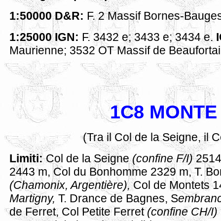
1:50000 D&R:
F. 2 Massif Bornes-Bauges
1:25000 IGN:
F. 3432 e; 3433 e; 3434 e.
Maurienne; 3532 OT Massif de Beaufortain
1C8 MONTE 
(Tra il Col de la Seigne, il C
Limiti:
Col de la Seigne
(confine F/I)
2514
2443 m, Col du Bonhomme 2329 m, T. B
(Chamonix, Argentière),
Col de Montets 1
Martigny,
T. Drance de Bagnes, S
embranc
de Ferret, Col Petite Ferret
(confine CH/I)