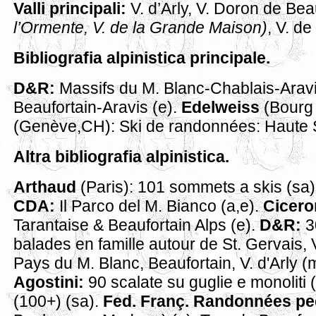
Valli principali:
V. d’Arly, V. Doron de Bea
l’Ormente, V. de la Grande Maison)
, V. d
Bibliografia alpinistica principale.
D&R:
Massifs du M. Blanc-Chablais-Aravi
Beaufortain-Aravis (e).
Edelweiss
(Bourg 
(Genève,CH): Ski de randonnées: Haute S
Altra bibliografia alpinistica.
Arthaud
(Paris): 101 sommets a skis (sa)
CDA:
Il Parco del M. Bianco (a,e).
Cicero
Tarantaise & Beaufortain Alps (e).
D&R:
3
balades en famille autour de St. Gervais, 
Pays du M. Blanc, Beaufortain, V. d'Arly (m)
Agostini:
90 scalate su guglie e monoliti 
(100+) (sa).
Fed. Franç. Randonnées p