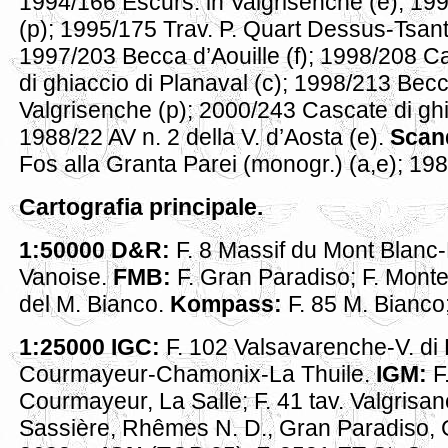
1994/166 Escurs. in Valgrisenche (e); 19
(p); 1995/175 Trav. P. Quart Dessus-Tsante
1997/203 Becca d’Aouille (f); 1998/208 Ca
di ghiaccio di Planaval (c); 1998/213 Becc
Valgrisenche (p); 2000/243 Cascate di ghi
1988/22 AV n. 2 della V. d’Aosta (e).
Scan
Fos alla Granta Parei (monogr.) (a,e); 198
Cartografia principale.
1:50000 D&R:
F. 8 Massif du Mont Blanc-B
Vanoise.
FMB:
F. Gran Paradiso; F. Mont
del M. Bianco.
Kompass:
F. 85 M. Bianco
1:25000 IGC:
F. 102 Valsavarenche-V. di
Courmayeur-Chamonix-La Thuile.
IGM:
F
Courmayeur, La Salle; F. 41 tav. Valgris
Sassière, Rhêmes N. D., Gran Paradiso, 