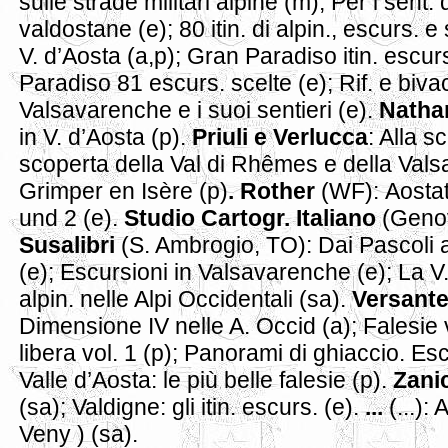
sulle strade militari alpine (m); Per i sent. 
valdostane (e); 80 itin. di alpin., escurs. e
V. d’Aosta (a,p); Gran Paradiso itin. escur
Paradiso 81 escurs. scelte (e); Rif. e bivac
Valsavarenche e i suoi sentieri (e).
Nath
in V. d’Aosta (p).
Priuli e Verlucca
: Alla s
scoperta della Val di Rhêmes e della Val
Grimper en Isère (p)
. Rother
(WF):
Aosta
und 2 (e).
Studio Cartogr. Italiano
(Genov
Susalibri
(S. Ambrogio, TO): Dai Pascoli a
(e); Escursioni in Valsavarenche (e); La V. 
alpin. nelle Alpi Occidentali (sa).
Versant
Dimensione IV nelle A. Occid (a); Falesie v
libera vol. 1 (p); Panorami di ghiaccio. Esc
Valle d’Aosta: le più belle falesie (p).
Zanic
(sa); Valdigne: gli itin. escurs. (e).
...
(...): 
Veny ) (sa).