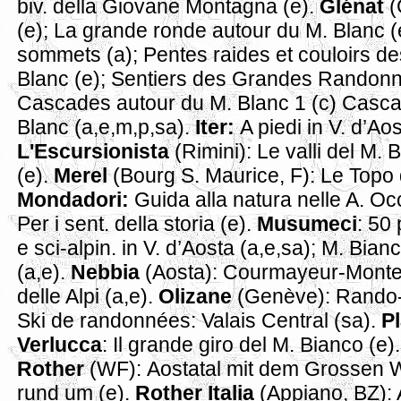
biv. della Giovane Montagna (e).
Glénat
(
(e); La grande ronde autour du M. Blanc (
sommets (a); Pentes raides et couloirs d
Blanc (e); Sentiers des Grandes Randonn
Cascades autour du M. Blanc 1 (c) Casca
Blanc (a,e,m,p,sa).
Iter:
A piedi in V. d’Aos
L'Escursionista
(Rimini): Le valli del M. 
(e).
Merel
(Bourg S. Maurice, F): Le Topo 
Mondadori:
Guida alla natura nelle A. Occi
Per i sent. della storia (e).
Musumeci
: 50 
e sci-alpin. in V. d’Aosta (a,e,sa); M. Bianc
(a,e).
Nebbia
(Aosta): Courmayeur-Monte
delle Alpi (a,e).
Olizane
(Genève): Rando-r
Ski de randonnées: Valais Central (sa).
P
Verlucca
: Il grande giro del M. Bianco (e)
Rother
(WF):
Aostatal mit dem Grossen W
rund um (e).
Rother Italia
(Appiano, BZ): A