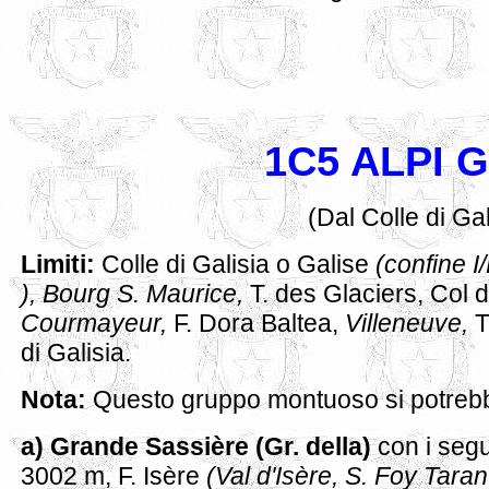
1C5 ALPI 
(Dal Colle di Gal
Limiti:
Colle di Galisia o Galise
(confine I
), Bourg S. Maurice,
T. des Glaciers, Col 
Courmayeur,
F. Dora Baltea,
Villeneuve,
T
di Galisia.
Nota:
Questo gruppo montuoso si potrebbe
a) Grande Sassière (Gr. della)
con i segu
3002 m,
F. Isère
(Val d'Isère, S. Foy Taran