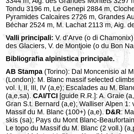
3344 m, Aig. des Grandes Montets 3297 m
Tondu 3196 m, Le Genepi 2884 m, Clocher
Pyramides Calcaires 2726 m, Grandes A
Béchar 2524 m, M. Lachat 2113 m, Aig. de 
Valli principali:
V. d’Arve (o di Chamonix),
des Glaciers, V. de Montjoie (o du Bon Nan
Bibliografia alpinistica principale.
AB Stampa
(Torino): Dal Moncenisio al M.
(London): M. Blanc massif selected climbs 
vol. I, II, III, IV (a,e); Escalades au M. Blan
(a,e,sa).
CAI/TCI
[guide R.R.]: A. Graie (a
Gran S.t. Bernard (a,e); Walliser Alpen 1:
Massif du M. Blanc (100+) (a,e).
D&R
: Ma
skis (sa); Pays du Mont Blanc-Beaufortain
Le topo du Massif du M. Blanc (2 voll.) (a,